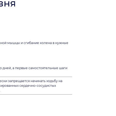
вня
ожной мышцы и сгибание колена в нужные
о дней, а первые самостоятельные шаги
ески запрещается начинать ходьбу на
нсированных сердечно-сосудистых
.