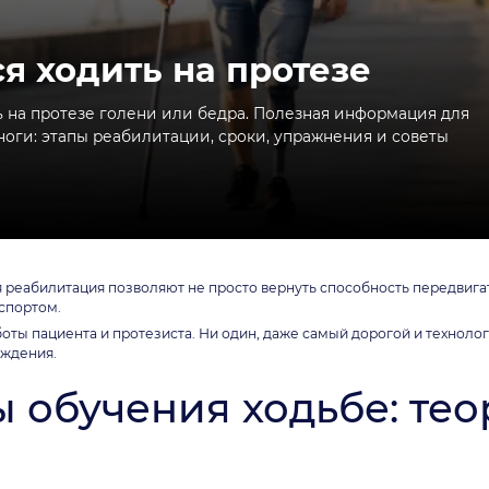
я ходить на протезе
ть на протезе голени или бедра. Полезная информация для
оги: этапы реабилитации, сроки, упражнения и советы
реабилитация позволяют не просто вернуть способность передвигат
 спортом.
оты пациента и протезиста. Ни один, даже самый дорогой и техноло
ождения.
 обучения ходьбе: тео