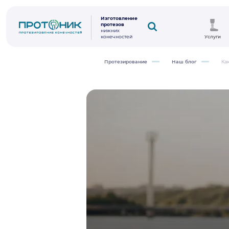
Изготовление
протезов
нижних
конечностей
Услуги
Протезирование
Наш блог
Ка