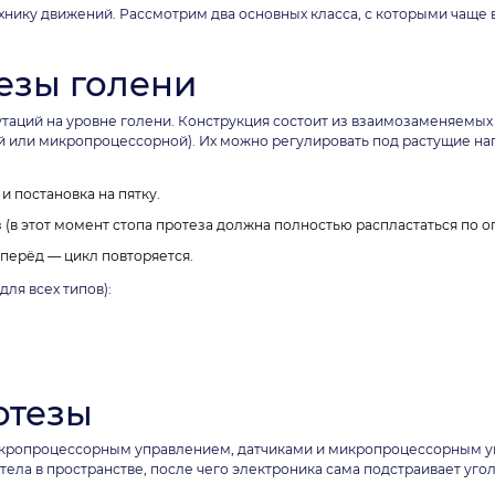
хнику движений. Рассмотрим два основных класса, с которыми чаще 
езы голени
таций на уровне голени. Конструкция состоит из взаимозаменяемых
й или микропроцессорной). Их можно регулировать под растущие н
 постановка на пятку.
 (в этот момент стопа протеза должна полностью распластаться по о
перёд — цикл повторяется.
ля всех типов):
отезы
икропроцессорным управлением, датчиками и микропроцессорным у
ла в пространстве, после чего электроника сама подстраивает угол