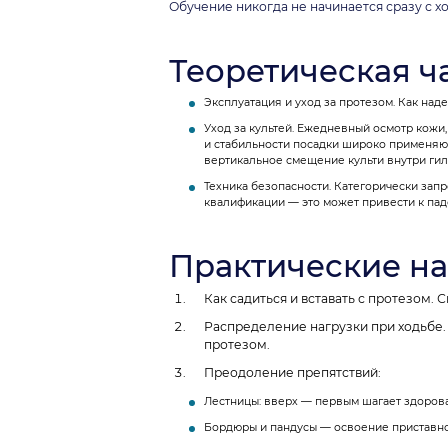
Обучение никогда не начинается сразу с 
Теоретическая ч
Эксплуатация и уход за протезом. Как наде
Уход за культей. Ежедневный осмотр кожи
и стабильности посадки широко применяют
вертикальное смещение культи внутри гил
Техника безопасности. Категорически запр
квалификации — это может привести к пад
Практические н
Как садиться и вставать с протезом.
Распределение нагрузки при ходьбе.
протезом.
Преодоление препятствий:
Лестницы: вверх — первым шагает здоровая
Бордюры и пандусы — освоение приставно