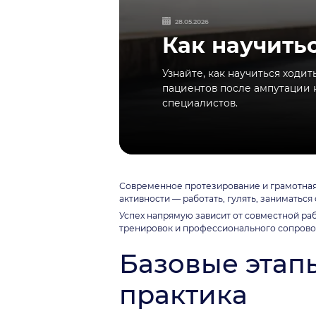
28.05.2026
Как научитьс
Узнайте, как научиться ходи
пациентов после ампутации н
специалистов.
Современное протезирование и грамотная 
активности — работать, гулять, заниматься
Успех напрямую зависит от совместной раб
тренировок и профессионального сопров
Базовые этапы
практика