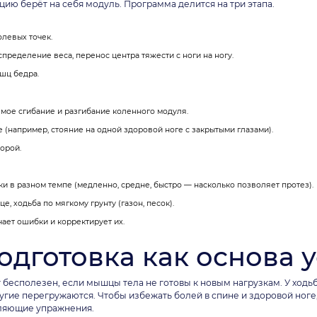
цию берёт на себя модуль. Программа делится на три этапа.
олевых точек.
ределение веса, перенос центра тяжести с ноги на ногу.
шц бедра.
мое сгибание и разгибание коленного модуля.
(например, стояние на одной здоровой ноге с закрытыми глазами).
орой.
и в разном темпе (медленно, средне, быстро — насколько позволяет протез).
, ходьба по мягкому грунту (газон, песок).
ает ошибки и корректирует их.
дготовка как основа 
бесполезен, если мышцы тела не готовы к новым нагрузкам. У ходь
ие перегружаются. Чтобы избежать болей в спине и здоровой ноге,
пляющие упражнения.