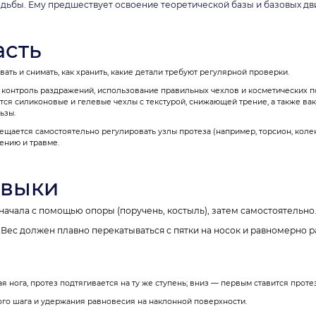
ходьбы. Ему предшествует освоение теоретической базы и базовых д
асть
вать и снимать, как хранить, какие детали требуют регулярной проверки.
, контроль раздражений, использование правильных чехлов и косметических 
ся силиконовые и гелевые чехлы с текстурой, снижающей трение, а также ва
ьзы.
ещается самостоятельно регулировать узлы протеза (например, торсион, коле
ению и травме.
авыки
 Сначала с помощью опоры (поручень, костыль), затем самостоятельно
 Вес должен плавно перекатываться с пятки на носок и равномерно 
 нога, протез подтягивается на ту же ступень; вниз — первым ставится протез
го шага и удержания равновесия на наклонной поверхности.