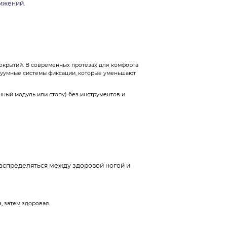
вижений.
покрытий. В современных протезах для комфорта
куумные системы фиксации, которые уменьшают
нный модуль или стопу) без инструментов и
.
распределяться между здоровой ногой и
, затем здоровая.