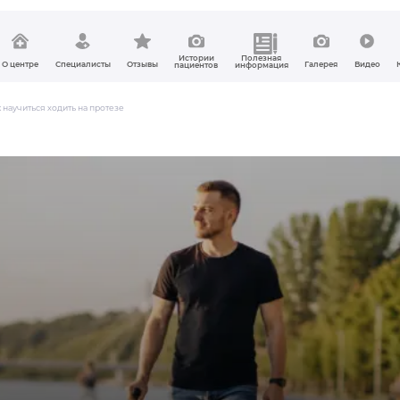
Истории
Полезная
О центре
Специалисты
Отзывы
Галерея
Видео
пациентов
информация
к научиться ходить на протезе