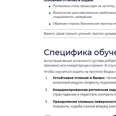
Основные отличия в ходьбе
:
Постановка стопы происходит не на пятку,
Физиология шага максимально приближена 
«подчиняется» намерению.
Обратная сторона: бионические протезы т
Важно: даже самый «умный» протез нуждает
Специфика обуче
Ампутация выше коленного сустава добав
трением) или микропроцессорным. В случа
Чтобы научиться ходить на протезе бедра н
Устойчивое стояние и баланс
. Чело
коленный модуль попросту подломитс
Координированная ритмичная ход
страх падения и перестать смотреть п
Преодоление сложных поверхност
повороты, ходьба спиной вперёд (нап