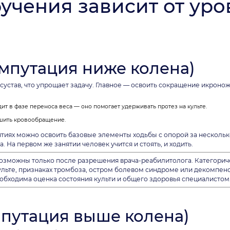
учения зависит от уро
ампутация ниже колена)
сустав, что упрощает задачу. Главное — освоить сокращение икрон
 в фазе переноса веса — оно помогает удерживать протез на культе.
чшить кровообращение.
тиях можно освоить базовые элементы ходьбы с опорой за нескольк
 На первом же занятии человек учится и стоять, и ходить.
 возможны только после разрешения врача-реабилитолога. Категорич
ульте, признаках тромбоза, остром болевом синдроме или декомпе
обходима оценка состояния культи и общего здоровья специалистом
мпутация выше колена)