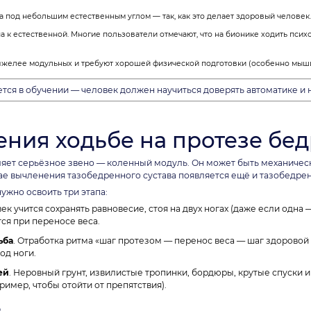
 а под небольшим естественным углом — так, как это делает здоровый человек.
к естественной. Многие пользователи отмечают, что на бионике ходить психо
яжелее модульных и требуют хорошей физической подготовки (особенно мышц 
ся в обучении — человек должен научиться доверять автоматике и н
ния ходьбе на протезе бед
ляет серьёзное звено — коленный модуль. Он может быть механиче
е вычленения тазобедренного сустава появляется ещё и тазобедре
ужно освоить три этапа:
век учится сохранять равновесие, стоя на двух ногах (даже если одна
я при переносе веса.
ьба
. Отработка ритма «шаг протезом — перенос веса — шаг здоровой 
од ноги.
ей
. Неровный грунт, извилистые тропинки, бордюры, крутые спуски 
ример, чтобы отойти от препятствия).