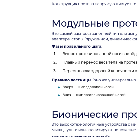
Конструкция протеза напрямую диктует те
Модульные прот
Это самый распространённый тип для ампу
адаптера, стопы (пружинной, динамическо
Фазы правильного шага
:
Вынос протезированной ноги вперёд и
Плавный перенос веса тела на протез
Перестановка здоровой конечности в
Правило лестницы
(оно же универсально д
Вверх — шаг здоровой ногой.
Вниз — шаг протезированной ногой.
Бионические пр
Это высокотехнологичные устройства с м
мышц культи или анализируют положение те