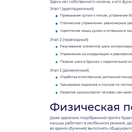
Здесь нет собственного колена, и его функ
Этап 1 (адаптационный)
Привыкание культи к гильзе, устранение б
Статические упражнения: равномерное расп
Укрепление мышц культи и оставшихся мы
Этап 2 (переходный)
Разучивание элементов шага: контролируе
Упражнения на координацию и равновесие 
Первые шаги в брусьях с параллельной оп
Этап 3 (динамичный)
Отработка естественной, ритмичной походк
Тренировка подъёмов и спусков по лестнице
Развитие самоконтроля: человек сам замеч
Физическая по
Даже идеально подобранный протез будет 
мышцы работают в необычном режиме, друг
во время обучения) выполнять общеукре